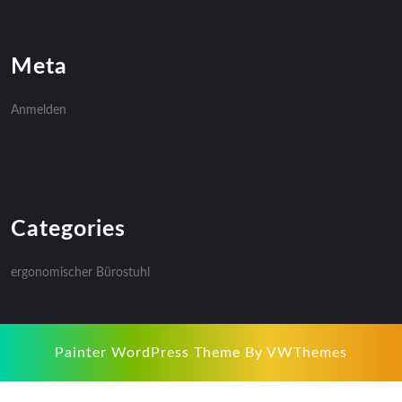
Meta
Anmelden
Categories
ergonomischer Bürostuhl
Painter WordPress Theme
By VWThemes
Scroll
Up