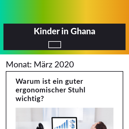
Skip
to
content
Kinder in Ghana
Open
Monat:
März 2020
Button
Warum ist ein guter
ergonomischer Stuhl
Warum
wichtig?
ist
ein
guter